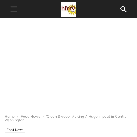
Home
Food News
‘Clean Sweep’ Making A Huge Impact in Central
Washington
Food News